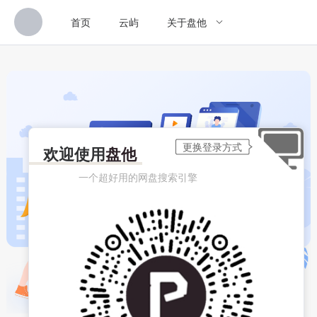
首页
云屿
关于盘他
欢迎使用
盘他
一个超好用的网盘搜索引擎