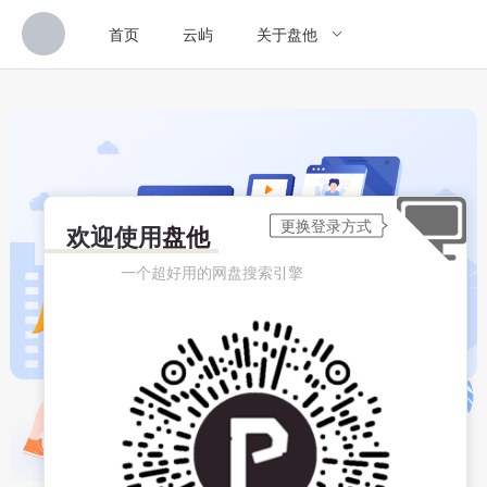
首页
云屿
关于盘他
欢迎使用
盘他
一个超好用的网盘搜索引擎