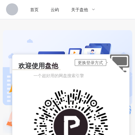
首页
云屿
关于盘他
欢迎使用
盘他
一个超好用的网盘搜索引擎