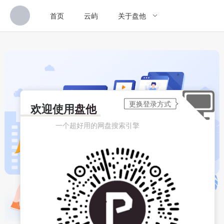
首页
云屿
关于盘他
欢迎使用
盘他
一个超好用的网盘搜索引擎