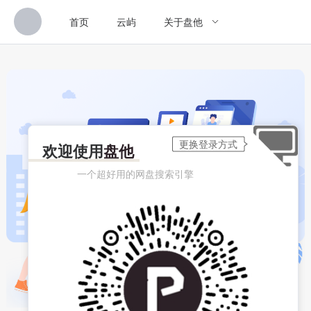
首页
云屿
关于盘他
欢迎使用
盘他
一个超好用的网盘搜索引擎