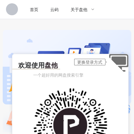
首页
云屿
关于盘他
欢迎使用
盘他
一个超好用的网盘搜索引擎