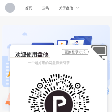
首页
云屿
关于盘他
欢迎使用
盘他
一个超好用的网盘搜索引擎