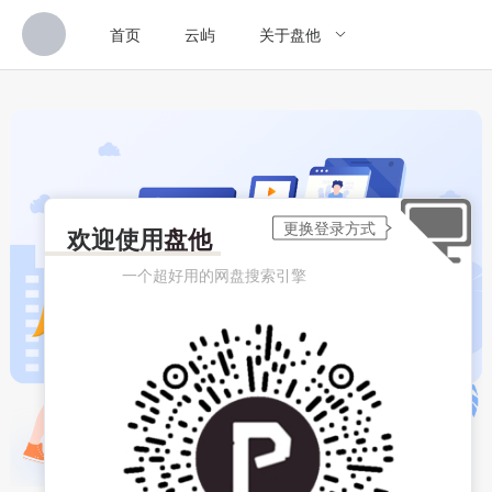
首页
云屿
关于盘他
欢迎使用
盘他
一个超好用的网盘搜索引擎