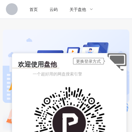
首页
云屿
关于盘他
欢迎使用
盘他
一个超好用的网盘搜索引擎