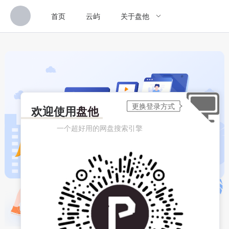
首页
云屿
关于盘他
欢迎使用
盘他
一个超好用的网盘搜索引擎