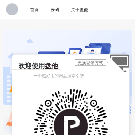
首页
云屿
关于盘他
欢迎使用
盘他
一个超好用的网盘搜索引擎