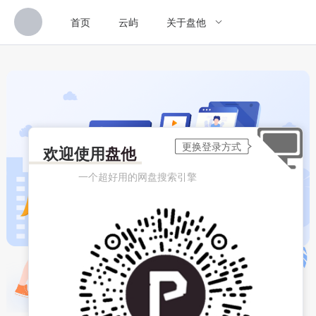
首页
云屿
关于盘他
欢迎使用
盘他
一个超好用的网盘搜索引擎