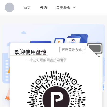
首页
云屿
关于盘他
欢迎使用
盘他
一个超好用的网盘搜索引擎