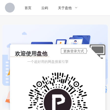
首页
云屿
关于盘他
欢迎使用
盘他
一个超好用的网盘搜索引擎