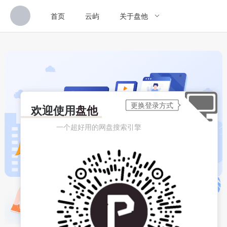
首页
云屿
关于盘他
欢迎使用
盘他
一个超好用的网盘搜索引擎