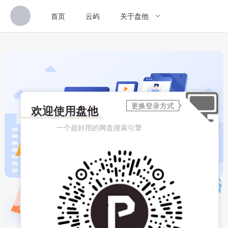
首页
云屿
关于盘他
欢迎使用
盘他
一个超好用的网盘搜索引擎