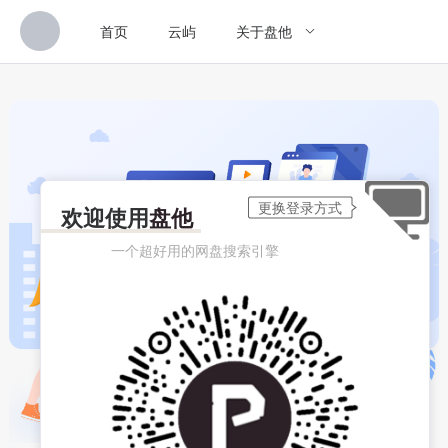
首页
云屿
关于盘他
欢迎使用
盘他
一个超好用的网盘搜索引擎