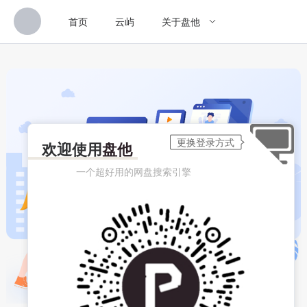
首页
云屿
关于盘他
欢迎使用
盘他
一个超好用的网盘搜索引擎