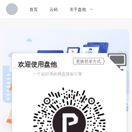
首页
云屿
关于盘他
欢迎使用
盘他
一个超好用的网盘搜索引擎