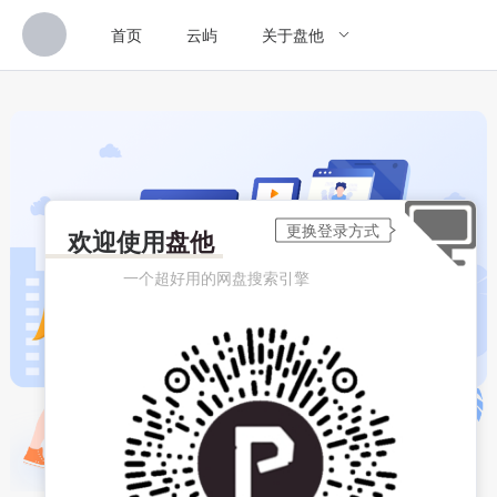
首页
云屿
关于盘他
欢迎使用
盘他
一个超好用的网盘搜索引擎