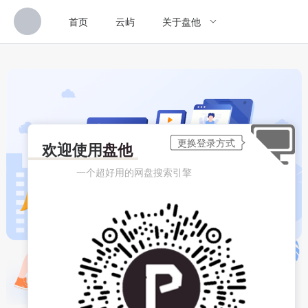
首页
云屿
关于盘他
欢迎使用
盘他
一个超好用的网盘搜索引擎