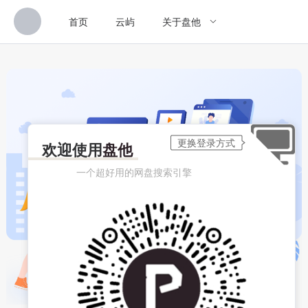
首页
云屿
关于盘他
欢迎使用
盘他
一个超好用的网盘搜索引擎