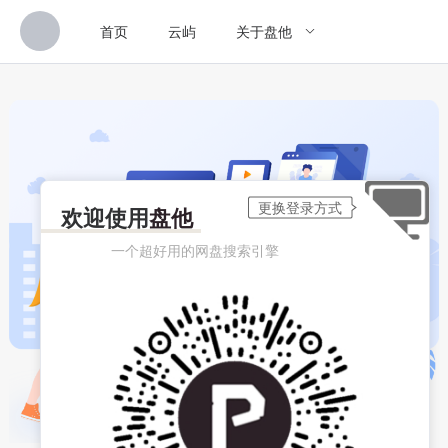
首页
云屿
关于盘他
欢迎使用
盘他
一个超好用的网盘搜索引擎