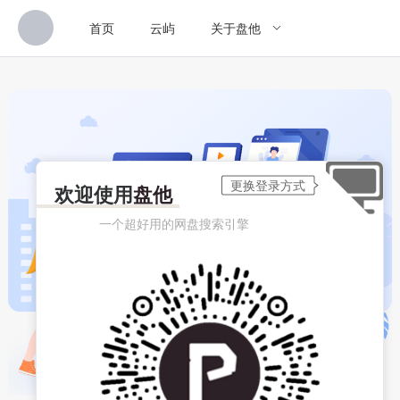
首页
云屿
关于盘他
欢迎使用
盘他
一个超好用的网盘搜索引擎