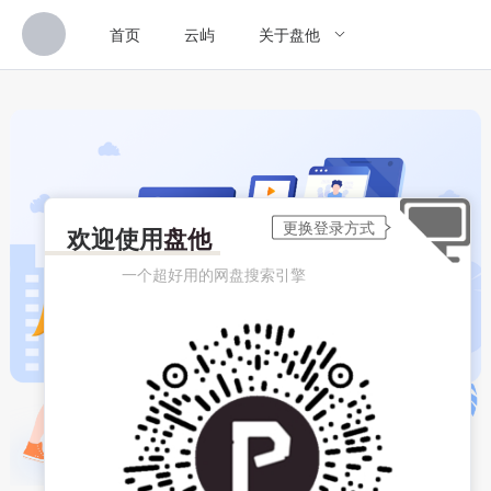
首页
云屿
关于盘他
欢迎使用
盘他
一个超好用的网盘搜索引擎