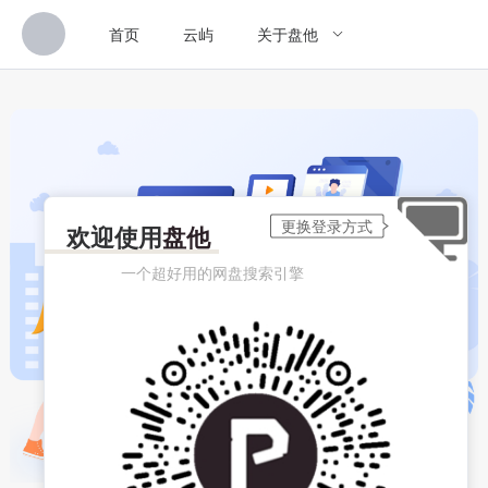
首页
云屿
关于盘他
欢迎使用
盘他
一个超好用的网盘搜索引擎