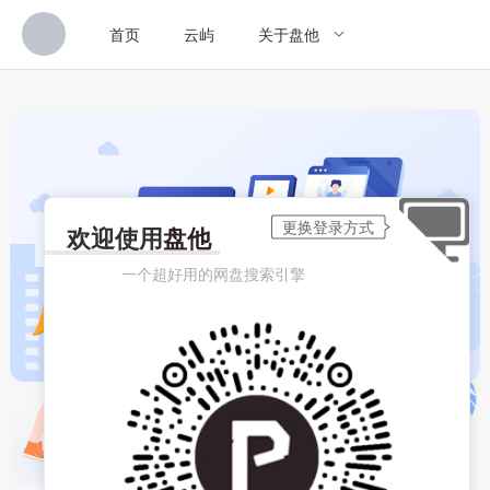
首页
云屿
关于盘他
欢迎使用
盘他
一个超好用的网盘搜索引擎