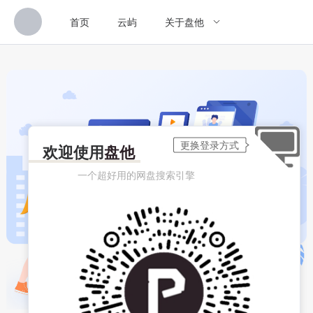
首页
云屿
关于盘他
欢迎使用
盘他
一个超好用的网盘搜索引擎