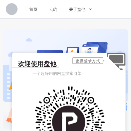
首页
云屿
关于盘他
欢迎使用
盘他
一个超好用的网盘搜索引擎