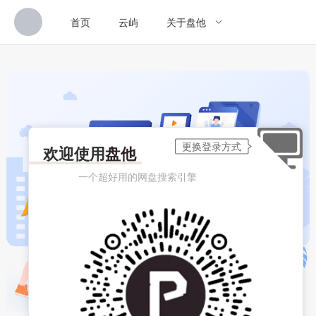
首页
云屿
关于盘他
欢迎使用
盘他
一个超好用的网盘搜索引擎