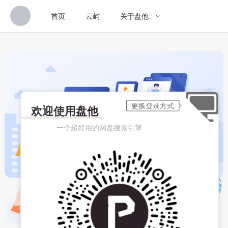
首页
云屿
关于盘他
欢迎使用
盘他
一个超好用的网盘搜索引擎