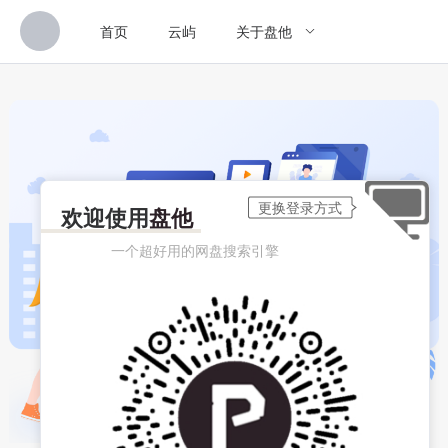
首页
云屿
关于盘他
欢迎使用
盘他
一个超好用的网盘搜索引擎