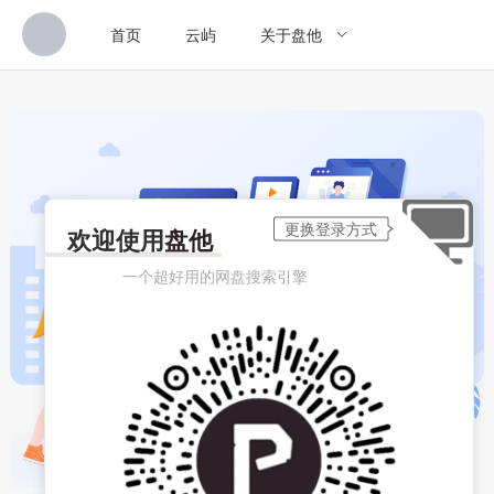
首页
云屿
关于盘他
欢迎使用
盘他
一个超好用的网盘搜索引擎