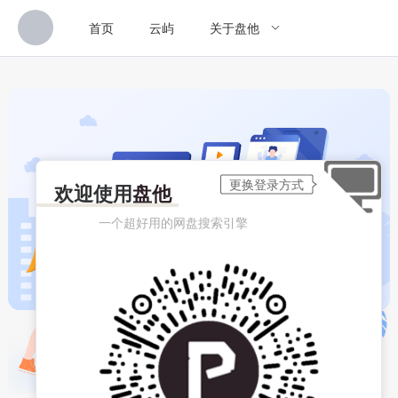
首页
云屿
关于盘他
欢迎使用
盘他
一个超好用的网盘搜索引擎