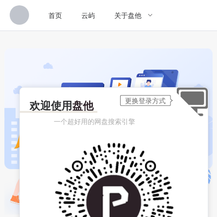
首页
云屿
关于盘他
欢迎使用
盘他
一个超好用的网盘搜索引擎