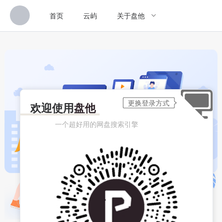
首页
云屿
关于盘他
欢迎使用
盘他
一个超好用的网盘搜索引擎