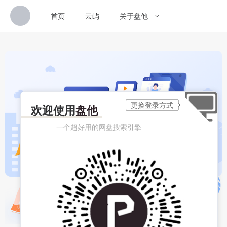
首页
云屿
关于盘他
欢迎使用
盘他
一个超好用的网盘搜索引擎