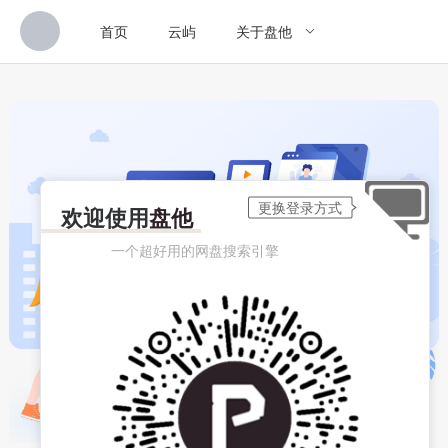
首页
云屿
关于盘他
欢迎使用
盘他
一个超好用的网盘搜索引擎