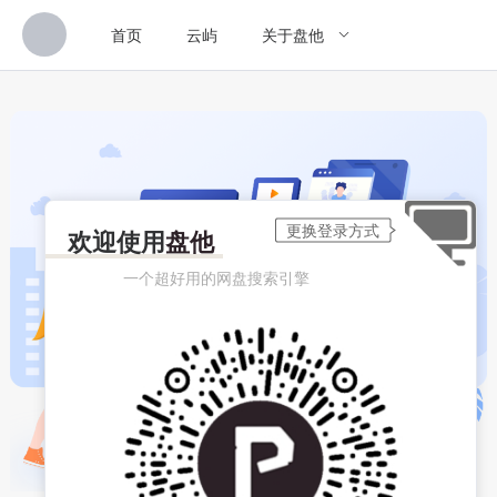
首页
云屿
关于盘他
欢迎使用
盘他
一个超好用的网盘搜索引擎