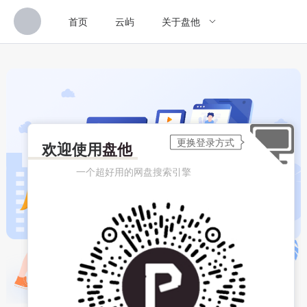
首页
云屿
关于盘他
欢迎使用
盘他
一个超好用的网盘搜索引擎