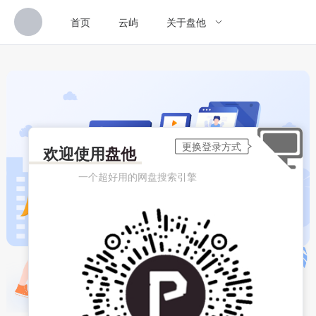
首页
云屿
关于盘他
欢迎使用
盘他
一个超好用的网盘搜索引擎