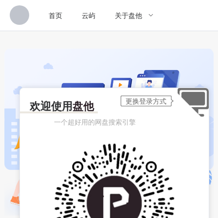
首页
云屿
关于盘他
欢迎使用
盘他
一个超好用的网盘搜索引擎