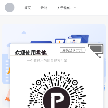
首页
云屿
关于盘他
欢迎使用
盘他
一个超好用的网盘搜索引擎