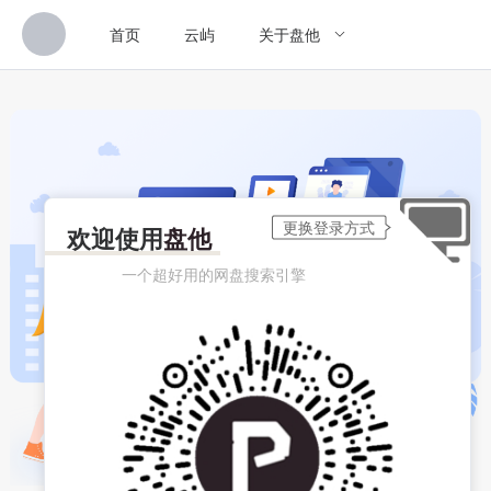
首页
云屿
关于盘他
欢迎使用
盘他
一个超好用的网盘搜索引擎