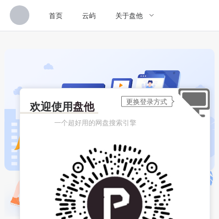
首页
云屿
关于盘他
欢迎使用
盘他
一个超好用的网盘搜索引擎