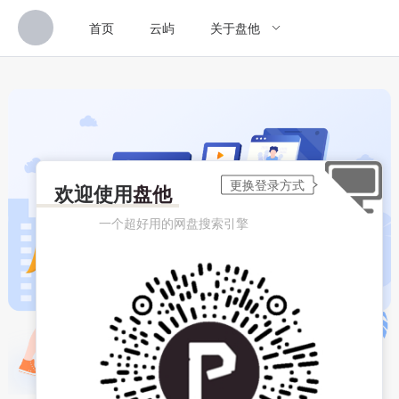
首页
云屿
关于盘他
欢迎使用
盘他
一个超好用的网盘搜索引擎