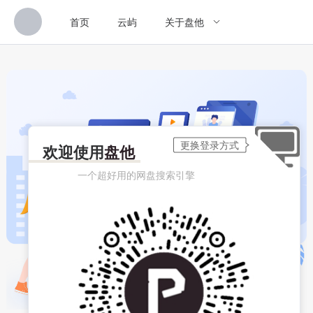
首页
云屿
关于盘他
欢迎使用
盘他
一个超好用的网盘搜索引擎