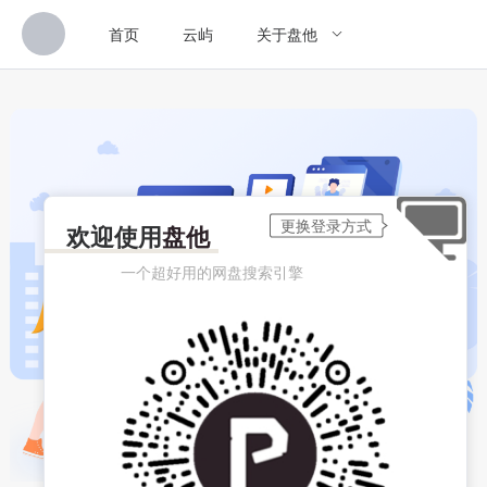
首页
云屿
关于盘他
欢迎使用
盘他
一个超好用的网盘搜索引擎