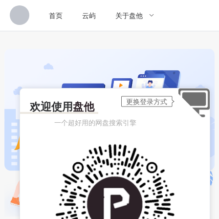
首页
云屿
关于盘他
欢迎使用
盘他
一个超好用的网盘搜索引擎