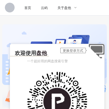
首页
云屿
关于盘他
欢迎使用
盘他
一个超好用的网盘搜索引擎